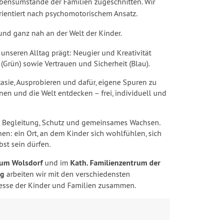
ebensumstände der Familien zugeschnitten.
Wir
orientiert nach psychomotorischem Ansatz.
und ganz nah an der Welt der Kinder.
 unseren Alltag prägt: Neugier und Kreativität
Grün) sowie Vertrauen und Sicherheit (Blau).
tasie, Ausprobieren und dafür, eigene Spuren zu
rnen und die Welt entdecken – frei, individuell und
t Begleitung, Schutz und gemeinsames Wachsen.
hen: ein Ort, an dem Kinder sich wohlfühlen, sich
bst sein dürfen.
rum Wolsdorf
und im
Kath. Familienzentrum der
rg
arbeiten wir mit den verschiedensten
resse der Kinder und Familien zusammen.