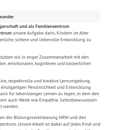
inander
rägerschaft und als Familienzentrum
entrum
unsere Aufgabe darin, Kindern im Alter
erliche, sichere und liebevolle Entwicklung zu
stützen wir, in enger Zusammenarbeit mit den
ialen, emotionalen, kognitiven und körperlichen
sive, respektvolle und kreative Lernumgebung
er einzigartigen Persönlichkeit und Entwicklung
ke Basis für lebenslanges Lernen zu legen, in dem den
dern auch Werte wie Empathie, Selbstbewusstsein
t werden.
hen der Bildungsvereinbarung NRW und den
nzentrum.
Unsere Arbeit ist dabei auf jedes Kind und