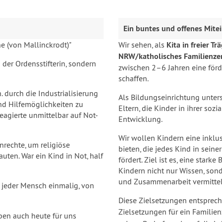
Ein buntes und offenes Mite
e (von Mallinckrodt)"
Wir sehen, als
Kita in freier T
NRW/katholisches Familienz
 der Ordensstifterin, sondern
zwischen 2–6 Jahren eine förd
schaffen.
. durch die Industrialisierung
Als Bildungseinrichtung unter
d Hilfemöglichkeiten zu
Eltern, die Kinder in ihrer soz
eagierte unmittelbar auf Not-
Entwicklung.
Wir wollen Kindern eine inklu
rechte, um religiöse
bieten, die jedes Kind in sein
uten. War ein Kind in Not, half
fördert. Ziel ist es, eine star
Kindern nicht nur Wissen, son
und Zusammenarbeit vermittel
 jeder Mensch einmalig, von
Diese Zielsetzungen entsprec
Zielsetzungen für ein Familie
en auch heute für uns