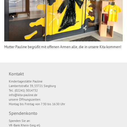
Mutter Pauline begrüßt mit offenen Armen alle, die in unsere Kita kommen!
Kontakt
Kindertagestätte Pauline
Lambertstraße 39, 53721 Siegburg
Tel.: (02241) 3014732
info@kita-pauline.de
unsere Öffnungszeiten:
Montag bis Freitag von 7:30 bis 16:30 Uhr
Spendenkonto
Spenden Sie an:
VR-Bank Rhein-Sieg eG